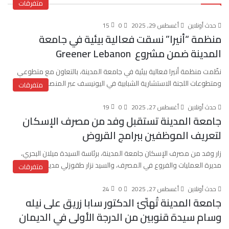
متفرقات
حدث أونلاين
أغسطس 29, 2025
0
15
منظمة “أنيرا” نسقت فعالية بيئية في جامعة
المدينة ضمن مشروع Greener Lebanon
نظّمت منظمة أنيرا فعالية بيئية في جامعة المدينة، بالتعاون مع متطوعي
ومتطوعات اللجنة الاستشارية الشبابية في اليونيسف عبر المنصة الوطنية…
متفرقات
حدث أونلاين
أغسطس 27, 2025
0
19
جامعة المدينة تستقبل وفد من مصرف الإسكان
لتعريف الموظفين ببرامج القروض
زار وفد من مصرف الإسكان جامعة المدينة، برئاسة السيدة ميلان البحري،
مديرة العمليات والفروع في المصرف، والسيد نزار طقوزلي مدير…
متفرقات
حدث أونلاين
أغسطس 27, 2025
0
24
جامعة المدينة تُهنّئ الدكتور سابا زريق على نيله
وسام سيدة قنوبين من الدرجة الأولى في الديمان