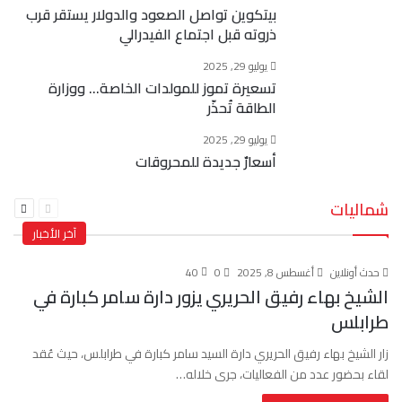
بيتكوين تواصل الصعود والدولار يستقر قرب
ذروته قبل اجتماع الفيدرالي
يوليو 29, 2025
تسعيرة تموز للمولدات الخاصة… ووزارة
الطاقة تُحذّر
يوليو 29, 2025
أسعارٌ جديدة للمحروقات
السابقة
التالية
شماليات
الصفحة
الصفحة
آخر الأخبار
حدث أونلاين
أغسطس 8, 2025
0
40
الشيخ بهاء رفيق الحريري يزور دارة سامر كبارة في
طرابلس
زار الشيخ بهاء رفيق الحريري دارة السيد سامر كبارة في طرابلس، حيث عُقد
لقاء بحضور عدد من الفعاليات، جرى خلاله…