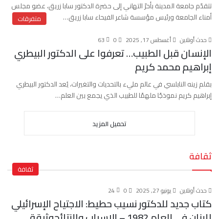
تتقدّم جامعة المدينة بأحرّ التهاني إلى حضرة الدكتور سابا زريق، عضو مجلس
أمناء الجامعة ورئيس مؤسسة شاعر الفيحاء سابا زريق…
متفرقات
حدث أونلاين
أغسطس 17, 2025
0
63
الإنسان قبل الطبيب… تعرفوا على الدكتور البيطري
إبراهيم محمد كريم
بقلم زينه النابلسي في عالم مليء بالتحديات والتغيرات، يُعد الدكتور البيطري
إبراهيم كريم نموذجًا ملهمًا للطبيب الذي يجمع بين العلم…
تحميل المزيد
ثقافة
ثقافة
حدث أونلاين
يونيو 27, 2025
0
24
كتاب جديد للدكتور نسيب حطيط: الاجتياح الإسرائيلي
للبنان في العام 1982 – الاسباب والنتائجوثيقة