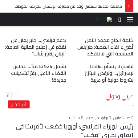
الشيخ بهاء رفيق الحريري يزور دارة
جامعة المدينة تستقبل وفد من مصرف الإسكان لتعريف الموظفين ببرامج القروض
سامر كبارة في طرابلس
القائمة
بحث عن
كلمة الحاج محمد النمل
بدعم فرنسي… جابر يعلن عن
تُضيء لقاء المحبة: طرابلس
تقدّم في إصلاح المالية العامة:
المسبحة التي لا تتفكك
“لبنان يتغيّر بثبات”
قاسم: لن نسلّم سلاحنا
تشمل 524 قاضياً… مجلس
لإسرائيل… ونرفض الابتزاز
القضاء الأعلى يقرّ تشكيلات
بشروط دولية أو عربية
جديدة!
السابقة
التالية
عربي ودولي
الصفحة
الصفحة
آخر الأخبار
حدث أونلاين
يوليو 28, 2025
0
13
رئيس الوزراء الفرنسي: أوروبا خضعت لأمريكا في
اتفاق تجاري “مخيب”