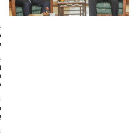
ك
ط
ز
ف
ج
ط
ب