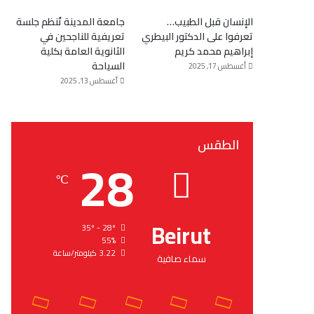
الإنسان قبل الطبيب…
جامعة المدينة تُنظم جلسة
تعرفوا على الدكتور البيطري
تعريفية للناجحين في
إبراهيم محمد كريم
الثانوية العامة بكلية
السياحة
أغسطس 17, 2025
أغسطس 13, 2025
الطقس
28
℃
Beirut
35º - 28º
55%
3.22 كيلومتر/ساعة
سماء صافية