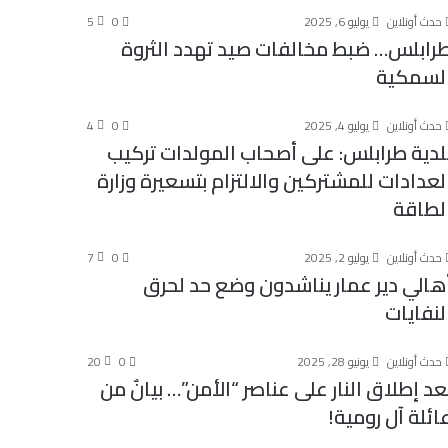
حدث أونلاين
يوليو 6, 2025
0
5
رابلس… ضبط مخالفات صيد تهدد الثروة
لسمكية
حدث أونلاين
يوليو 4, 2025
0
4
لدية طرابلس: على أصحاب المولدات تركيب
لعدادات للمشتركين والالتزام بتسعيرة وزارة
لطاقة
حدث أونلاين
يوليو 2, 2025
0
7
هالي دير عمار يناشدون وضع حد لحرق
لنفايات
حدث أونلاين
يونيو 28, 2025
0
20
عد إطلاق النار على عناصر “الأمن”… بيانٌ من
ائلة آل رومية!