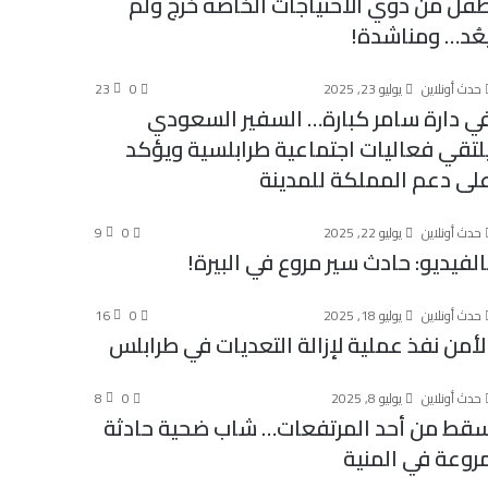
فل من ذوي الاحتياجات الخاصة خرج ولم
عُد… ومناشدة!
حدث أونلاين
يوليو 23, 2025
0
23
ي دارة سامر كبارة… السفير السعودي
لتقي فعاليات اجتماعية طرابلسية ويؤكد
لى دعم المملكة للمدينة
حدث أونلاين
يوليو 22, 2025
0
9
الفيديو: حادث سير مروع في البيرة!
حدث أونلاين
يوليو 18, 2025
0
16
لأمن نفذ عملية لإزالة التعديات في طرابلس
حدث أونلاين
يوليو 8, 2025
0
8
قط من أحد المرتفعات… شاب ضحية حادثة
روعة في المنية