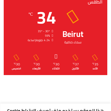
الطقس
34
℃
Beirut
35º - 30º
59%
4.24 كيلومتر/ساعة
سماء صافية
30
30
30
37
35
℃
℃
℃
℃
℃
الأحد
الأثنين
الثلاثاء
الأربعاء
الخميس
هذا الموقع يستخدم ملف تعريف الارتباط Cookie