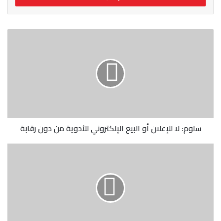
سلوم:
لا
للإعلان
أو
البيع
الإلكتروني
للأدوية
من
دون
رقابة
سلوم: لا للإعلان أو البيع الإلكتروني للأدوية من دون رقابة
الأمن
نفذ
عملية
لإزالة
التعديات
في
طرابلس