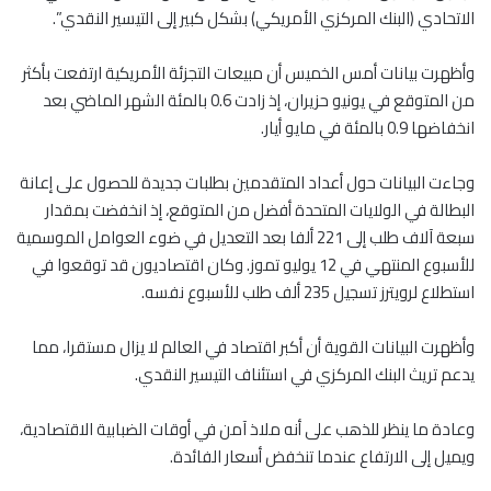
الاتحادي (البنك المركزي الأمريكي) بشكل كبير إلى التيسير النقدي”.
وأظهرت بيانات أمس الخميس أن مبيعات التجزئة الأمريكية ارتفعت بأكثر
من المتوقع في يونيو حزيران، إذ زادت 0.6 بالمئة الشهر الماضي بعد
انخفاضها 0.9 بالمئة في مايو أيار.
وجاءت البيانات حول أعداد المتقدمين بطلبات جديدة للحصول على إعانة
البطالة في الولايات المتحدة أفضل من المتوقع، إذ انخفضت بمقدار
سبعة آلاف طلب إلى 221 ألفا بعد التعديل في ضوء العوامل الموسمية
للأسبوع المنتهي في 12 يوليو تموز. وكان اقتصاديون قد توقعوا في
استطلاع لرويترز تسجيل 235 ألف طلب للأسبوع نفسه.
وأظهرت البيانات القوية أن أكبر اقتصاد في العالم لا يزال مستقرا، مما
يدعم تريث البنك المركزي في استئناف التيسير النقدي.
وعادة ما ينظر للذهب على أنه ملاذ آمن في أوقات الضبابية الاقتصادية،
ويميل إلى الارتفاع عندما تنخفض أسعار الفائدة.