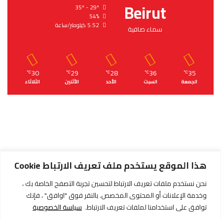
Beirut
35º - 29º
54%
5.52 كيلومتر/ساعة
سماء صافية
30
29
28
36
35
℃
℃
℃
℃
℃
الجمعة
السبت
الأحد
الأثنين
الثلاثاء
هذا الموقع يستخدم ملف تعريف الارتباط Cookie
نحن نستخدم ملفات تعريف الارتباط لتحسين تجربة التصفح الخاصة بك ،
وخدمة الإعلانات أو المحتوى المخصص. بالنقر فوق "اوافق" ، فإنك
توافق على استخدامنا لملفات تعريف الارتباط.
سياسة الخصوصية
جميع الحقوق محفوظة © 2026 - حدث أونلاين |
تصميم وتطوير IWORQS