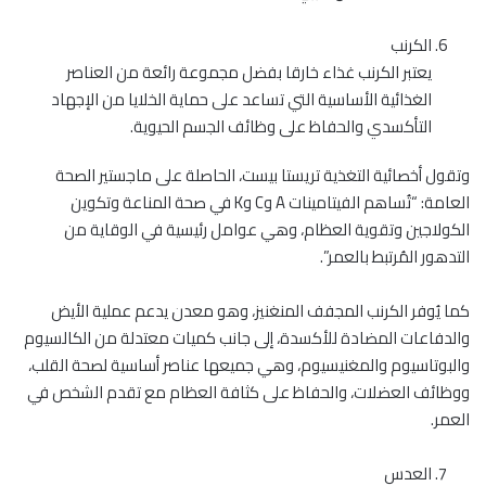
الكرنب
يعتبر الكرنب غذاء خارقا بفضل مجموعة رائعة من العناصر
الغذائية الأساسية التي تساعد على حماية الخلايا من الإجهاد
التأكسدي والحفاظ على وظائف الجسم الحيوية.
وتقول أخصائية التغذية تريستا بيست، الحاصلة على ماجستير الصحة
العامة: “تُساهم الفيتامينات A وC وK في صحة المناعة وتكوين
الكولاجين وتقوية العظام، وهي عوامل رئيسية في الوقاية من
التدهور المُرتبط بالعمر”.
كما يُوفر الكرنب المجفف المنغنيز، وهو معدن يدعم عملية الأيض
والدفاعات المضادة للأكسدة، إلى جانب كميات معتدلة من الكالسيوم
والبوتاسيوم والمغنيسيوم، وهي جميعها عناصر أساسية لصحة القلب،
ووظائف العضلات، والحفاظ على كثافة العظام مع تقدم الشخص في
العمر.
العدس