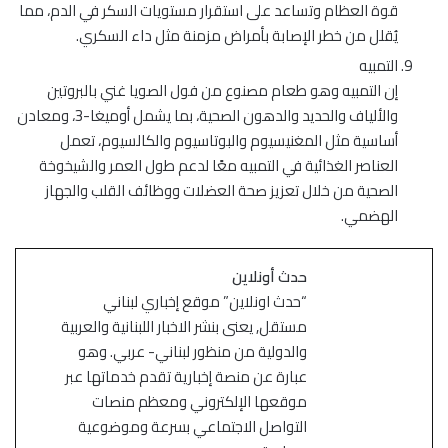
قوة العظام وتساعد على استقرار مستويات السكر في الدم، مما
يُقلل من خطر الإصابة بأمراض مزمنة مثل داء السكري.
التمبيه
إن التمبيه وهو طعام مصنوع من فول الصويا غني بالبروتين
والألياف والحديد والدهون الصحية، بما يشمل أوميغا-3، ومعادن
أساسية مثل المغنيسيوم والبوتاسيوم والكالسيوم، تعمل
العناصر الغذائية في التمبيه معًا لدعم طول العمر والشيخوخة
الصحية من خلال تعزيز صحة العضلات ووظائف القلب والجهاز
الهضمي.
حدث أونلاين
“حدث اونلاين” موقع إخباري لبناني
مستقل, يعنى بنشر الاخبار اللبنانية والعربية
والدولية من منظور لبناني- عربي. وهو
عبارة عن منصة إخبارية تقدم خدماتها عبر
موقعها الإلكتروني ومعظم منصات
التواصل الاجتماعي بسرعة وموضوعية