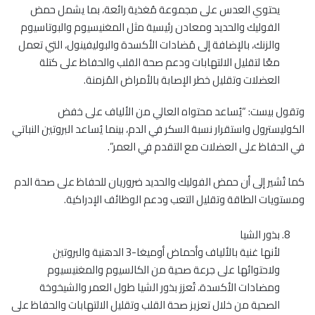
يحتوي العدس على مجموعة مُغذية رائعة، بما يشمل حمض
الفوليك والحديد ومعادن رئيسية مثل المغنيسيوم والبوتاسيوم
والزنك، بالإضافة إلى مُضادات الأكسدة والبوليفينول، التي تعمل
معًا لتقليل الالتهابات ودعم صحة القلب والحفاظ على كتلة
العضلات وتقليل خطر الإصابة بالأمراض المُزمنة.
وتقول بيست: “يُساعد محتواه العالي من الألياف على خفض
الكوليسترول واستقرار نسبة السكر في الدم، بينما يُساعد البروتين النباتي
في الحفاظ على العضلات مع التقدم في العمر”.
كما تُشير إلى أن حمض الفوليك والحديد ضروريان للحفاظ على صحة الدم
ومستويات الطاقة وتقليل التعب ودعم الوظائف الإدراكية.
بذور الشيا
لأنها غنية بالألياف وأحماض أوميغا-3 الدهنية والبروتين
ولاحتوائها على جرعة صحية من الكالسيوم والمغنيسيوم
ومضادات الأكسدة، تُعزز بذور الشيا طول العمر والشيخوخة
الصحية من خلال تعزيز صحة القلب وتقليل الالتهابات والحفاظ على