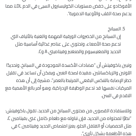
الأفوكادو على خفض مستويات الكوليسترول السيئ في الدم LDL، مما
يدعم صحة القلب والأوعية الدموية”.
السبانخ
إن السبانخ من الخضروات الورقية المهمة والغنية بالألياف التي
تدعم صحة الأمعاء، وتحتوي على عناصر غذائية أساسية مثل
الحديد والمغنيسيوم والمنغنيز وفيتاميني A وC.
وتبين باكوفيتش أن “مضادات الأكسدة الموجودة في السبانخ، وتحديدًا
اللوتين والزياكسانثين، مفيدة لصحة العين، ويمكن أن تساعد في تقليل
خطر الإصابة بالتنكس البقعي المرتبط بالعمر”، مشيرة إلى أن هذه
المركبات نفسها قد تدعم الوظيفة الإدراكية، وهو أمر بالغ الأهمية مع
التقدم في السن.
وللاستفادة القصوى من محتوى السبانخ من الحديد، تقول باكوفيتش:
“نظرًا لمحتواه من الحديد، فإن تناوله مع طعام كامل غني بفيتامين C،
مثل الحمضيات أو الفلفل الحلو، يعزز امتصاص الحديد وفيتامين C في
هذه الأطعمة بشكل تآزري”.