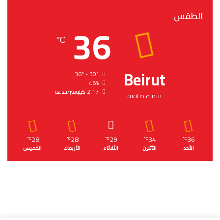
الطقس
36
℃
Beirut
36º - 30º
46%
2.17 كيلومتر/ساعة
سماء صافية
28
28
29
34
36
℃
℃
℃
℃
℃
الأحد
الأثنين
الثلاثاء
الأربعاء
الخميس