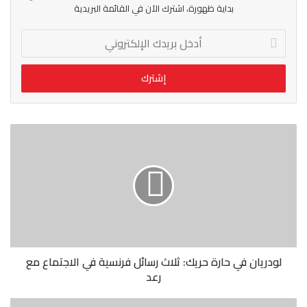
بداية ظهورة، اشترك الآن في القائمة البريدية
أدخل
بريدك
الإلكتروني
لودريان
في
حارة
حريك:
ثلاث
رسائل
فرنسية
في
الاجتماع
مع
لودريان في حارة حريك: ثلاث رسائل فرنسية في الاجتماع مع
رعد
رعد
في