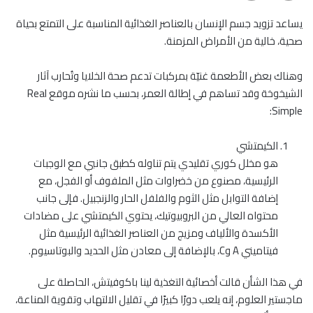
يساعد تزويد جسم الإنسان بالعناصر الغذائية المناسبة على التمتع بحياة
صحية، خالية من الأمراض المزمنة.
وهناك بعض الأطعمة غنيّة بمركبات تدعم صحة الخلايا وتُحارب آثار
الشيخوخة وقد تساهم في إطالة العمر، بحسب ما نشره موقع Real
Simple:
الكيمتشي
هو مخلل كوري تقليدي يتم تناوله كطبق جانبي مع الوجبات
الرئيسية، مصنوع من خضراوات مثل الملفوف أو الفجل، مع
إضافة التوابل مثل الثوم والفلفل الحار والزنجبيل. فإلى جانب
محتواه العالي من البروبيوتيك، يحتوي الكيمتشي على مضادات
الأكسدة والألياف ومزيج من العناصر الغذائية الرئيسية مثل
فيتاميني A وC، بالإضافة إلى معادن مثل الحديد والبوتاسيوم.
في هذا الشأن قالت أخصائية التغذية لينا باكوفيتش، الحاصلة على
ماجستير العلوم، إنه يلعب دورًا كبيرًا في تقليل الالتهاب وتقوية المناعة،