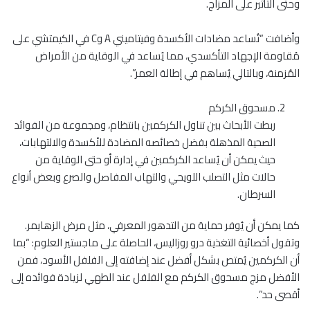
وحتى التأثير على المزاج.
وأضافت “تُساعد مضادات الأكسدة وفيتاميني A وC في الكيمتشي على
مُقاومة الإجهاد التأكسدي، مما يُساعد في الوقاية من الأمراض
المُزمنة، وبالتالي يُساهم في إطالة العمر”.
مسحوق الكركم
ربطت الأبحاث بين تناول الكركمين بانتظام، ومجموعة من الفوائد
الصحية المذهلة بفضل خصائصه المضادة للأكسدة والالتهابات،
حيث يمكن أن يُساعد الكركمين في إدارة أو حتى الوقاية من
حالات مثل التصلب اللويحي والتهاب المفاصل والصرع وبعض أنواع
السرطان.
كما يمكن أن يُوفر حماية من التدهور المعرفي، مثل مرض الزهايمر.
وتقول أخصائية التغذية درو روزاليس، الحاصلة على ماجستير العلوم: “بما
أن الكركمين يُمتص بشكل أفضل عند إضافته إلى الفلفل الأسود، فمن
الأفضل مزج مسحوق الكركم مع الفلفل عند الطهي لزيادة فوائده إلى
أقصى حد”.