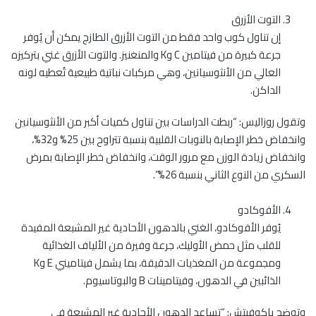
التوت الأزرق
إن تناول كوب واحد فقط من التوت الأزرق الطازج يمكن أن يُوفر
جرعة كبيرة من فيتامين C وK والمنغنيز. والتوت الأزرق غني بتركيزه
العالي من الأنثوسيانين، وهي مركبات نباتية طبيعية تُعطيه لونه
الداكن.
وتقول روزاليس: “ربطت الدراسات بين تناول كميات أكبر من الأنثوسيانين
وانخفاض خطر الإصابة بالنوبات القلبية بنسبة تتراوح بين 25% و32%،
وانخفاض زيادة الوزن مع مرور الوقت، وانخفاض خطر الإصابة بمرض
السكري من النوع الثاني بنسبة 26%”.
الأفوكادو
يُوفر الأفوكادو، الغني بالدهون الأحادية غير المشبعة المفيدة
للقلب مثل حمض الأوليك، جرعة وفيرة من الألياف الغذائية
ومجموعة من المغذيات الدقيقة، بما يشمل فيتاميني E وK
الذائبين في الدهون، وفيتامينات B والبوتاسيوم.
وتوضح باكوفيتش: “تساعد الدهون الأحادية غير المشبعة في