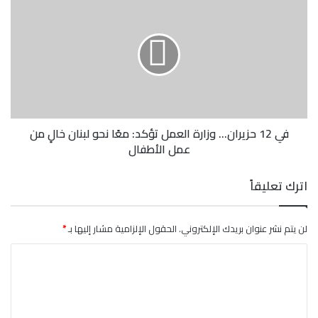
12
حزيران...
وزارة
العمل
تؤكد:
معًا
نحو
لبنان
خالٍ
في 12 حزيران... وزارة العمل تؤكد: معًا نحو لبنان خالٍ من
من
عمل الأطفال
عمل
الأطفال
اترك تعليقاً
لن يتم نشر عنوان بريدك الإلكتروني.
الحقول الإلزامية مشار إليها بـ
*
ا
ل
ت
ع