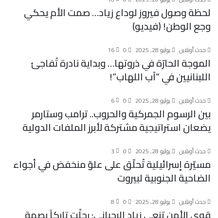
لحظة وصول فيروز لوداع زياد… صمت الأم يحكي
وجع الوطن! (فيديو)
حدث أونلاين
يوليو 28, 2025
0
16
الموجة الحارّة في ذروتها… وبداية نادرة تُفاجئ
اللبنانيين في “آب اللهاب”!
حدث أونلاين
يوليو 28, 2025
0
6
بين الرسوم الجمركية والحروب.. ترامب وستارمر
يضعان استراتيجية مشتركة لأبرز الملفات الدولية
حدث أونلاين
يوليو 28, 2025
0
3
مسيّرة إسرائيلية تُحلّق على علوّ منخفض في أجواء
الضاحية الجنوبية لبيروت
حدث أونلاين
يوليو 28, 2025
0
8
قوى الأمن تنعى زياد الرحباني: رحلْت تاركاً بصمة