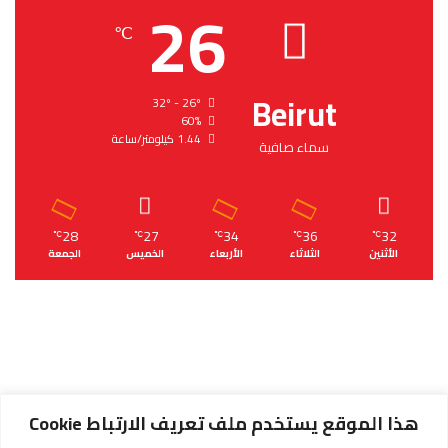
26
℃
Beirut
32º - 26º
60%
1.44 كيلومتر/ساعة
سماء صافية
28
27
34
36
32
℃
℃
℃
℃
℃
الأثنين
الثلاثاء
الأربعاء
الخميس
الجمعة
هذا الموقع يستخدم ملف تعريف الارتباط Cookie