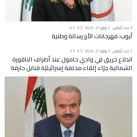
حدث أونلاين
يوليو 27, 2025
0
6
أيوب: مهرجانات الأرز رسالة وطنية
حدث أونلاين
يوليو 27, 2025
0
3
اندلاع حريق في وادي حامول عند أطراف الناقورة
الشمالية جرّاء إلقاء محلقة إسرائيليّة قنابل حارقة