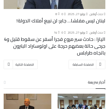
حدث أونلاين
يوليو 27, 2025
0
8
لبنان ليس مفلسًا… جابر: لن نبيع أملاك الدولة!
حدث أونلاين
يوليو 27, 2025
0
14
اليازا : حادث سير مروع فجرا أسفر عن سقوط قتيل و4
جرحى حالة بعضهم حرجة على اوتوستراد البترون
باتجاه طرابلس
الصفحة السابقة
الصفحة التالية
أخبار سريعة